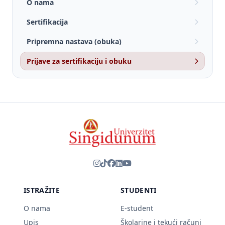
O nama
Sertifikacija
Pripremna nastava (obuka)
Prijave za sertifikaciju i obuku
ISTRAŽITE
STUDENTI
O nama
E-student
Upis
Školarine i tekući računi