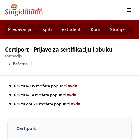
Predavanja
Ispiti
eStudent
Kurs
Studije
K
Certiport - Prijave za sertifikaciju i obuku
Farmacija
Početna
Prijavu za MOS možete popuniti
ovde
.
Prijavu za MTA možete popuniti
ovde
.
Prijavu za obuku možete popuniti
ovde
.
Certiport